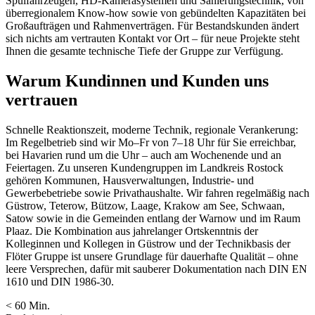
Spülfahrzeugen, HD-Kamerasystemen und Sanierungstechnik, von
überregionalem Know-how sowie von gebündelten Kapazitäten bei
Großaufträgen und Rahmenverträgen. Für Bestandskunden ändert
sich nichts am vertrauten Kontakt vor Ort – für neue Projekte steht
Ihnen die gesamte technische Tiefe der Gruppe zur Verfügung.
Warum Kundinnen und Kunden uns
vertrauen
Schnelle Reaktionszeit, moderne Technik, regionale Verankerung:
Im Regelbetrieb sind wir Mo–Fr von 7–18 Uhr für Sie erreichbar,
bei Havarien rund um die Uhr – auch am Wochenende und an
Feiertagen. Zu unseren Kundengruppen im Landkreis Rostock
gehören Kommunen, Hausverwaltungen, Industrie- und
Gewerbebetriebe sowie Privathaushalte. Wir fahren regelmäßig nach
Güstrow, Teterow, Bützow, Laage, Krakow am See, Schwaan,
Satow sowie in die Gemeinden entlang der Warnow und im Raum
Plaaz. Die Kombination aus jahrelanger Ortskenntnis der
Kolleginnen und Kollegen in Güstrow und der Technikbasis der
Flöter Gruppe ist unsere Grundlage für dauerhafte Qualität – ohne
leere Versprechen, dafür mit sauberer Dokumentation nach DIN EN
1610 und DIN 1986-30.
< 60 Min.