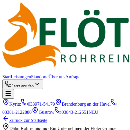
Start
Leistungen
Standorte
Über uns
Anfrage
Jetzt anrufen
Kyritz
033971-54179
Brandenburg an der Havel
03381-2122880
Güstrow
03843-212551
NEU
Zurück zur Startseite
Dähn Rohrreinigung
·
Ein Unternehmen der Flöter Gruppe