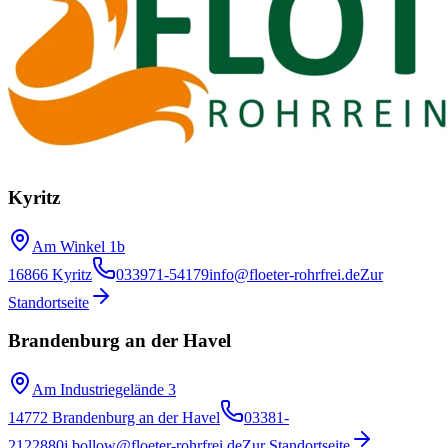
Kyritz
Am Winkel 1b
16866 Kyritz
033971-54179
info@floeter-rohrfrei.de
Zur
Standortseite
Brandenburg an der Havel
Am Industriegelände 3
14772 Brandenburg an der Havel
03381-
2122880
j.bollow@floeter-rohrfrei.de
Zur Standortseite