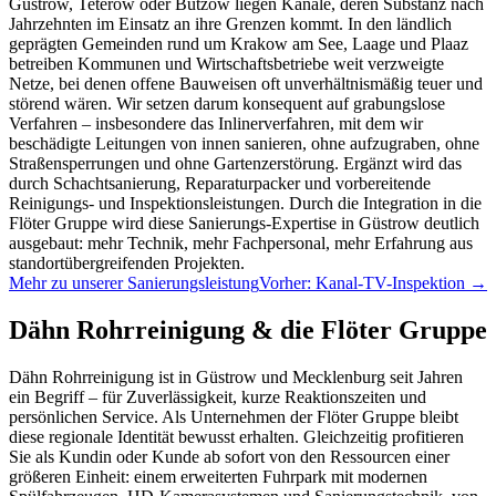
Güstrow, Teterow oder Bützow liegen Kanäle, deren Substanz nach
Jahrzehnten im Einsatz an ihre Grenzen kommt. In den ländlich
geprägten Gemeinden rund um Krakow am See, Laage und Plaaz
betreiben Kommunen und Wirtschaftsbetriebe weit verzweigte
Netze, bei denen offene Bauweisen oft unverhältnismäßig teuer und
störend wären. Wir setzen darum konsequent auf grabungslose
Verfahren – insbesondere das Inlinerverfahren, mit dem wir
beschädigte Leitungen von innen sanieren, ohne aufzugraben, ohne
Straßensperrungen und ohne Gartenzerstörung. Ergänzt wird das
durch Schachtsanierung, Reparaturpacker und vorbereitende
Reinigungs- und Inspektionsleistungen. Durch die Integration in die
Flöter Gruppe wird diese Sanierungs-Expertise in Güstrow deutlich
ausgebaut: mehr Technik, mehr Fachpersonal, mehr Erfahrung aus
standortübergreifenden Projekten.
Mehr zu unserer Sanierungsleistung
Vorher: Kanal-TV-Inspektion →
Dähn Rohrreinigung
& die Flöter Gruppe
Dähn Rohrreinigung ist in Güstrow und Mecklenburg seit Jahren
ein Begriff – für Zuverlässigkeit, kurze Reaktionszeiten und
persönlichen Service. Als Unternehmen der Flöter Gruppe bleibt
diese regionale Identität bewusst erhalten. Gleichzeitig profitieren
Sie als Kundin oder Kunde ab sofort von den Ressourcen einer
größeren Einheit: einem erweiterten Fuhrpark mit modernen