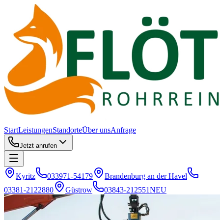
Start
Leistungen
Standorte
Über uns
Anfrage
Jetzt anrufen
Kyritz
033971-54179
Brandenburg an der Havel
03381-2122880
Güstrow
03843-212551
NEU