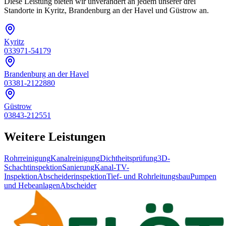
Diese Leistung bieten wir unverändert an jedem unserer drei
Standorte in Kyritz, Brandenburg an der Havel und Güstrow an.
Kyritz
033971-54179
Brandenburg an der Havel
03381-2122880
Güstrow
03843-212551
Weitere Leistungen
Rohrreinigung
Kanalreinigung
Dichtheitsprüfung
3D-
Schachtinspektion
Sanierung
Kanal-TV-
Inspektion
Abscheiderinspektion
Tief- und Rohrleitungsbau
Pumpen
und Hebeanlagen
Abscheider