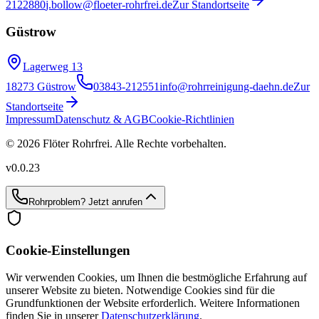
2122880
j.bollow@floeter-rohrfrei.de
Zur Standortseite
Güstrow
Lagerweg 13
18273 Güstrow
03843-212551
info@rohrreinigung-daehn.de
Zur
Standortseite
Impressum
Datenschutz & AGB
Cookie-Richtlinien
© 2026 Flöter Rohrfrei. Alle Rechte vorbehalten.
v
0.0.23
Rohrproblem?
Jetzt anrufen
Cookie-Einstellungen
Wir verwenden Cookies, um Ihnen die bestmögliche Erfahrung auf
unserer Website zu bieten. Notwendige Cookies sind für die
Grundfunktionen der Website erforderlich. Weitere Informationen
finden Sie in unserer
Datenschutzerklärung
.