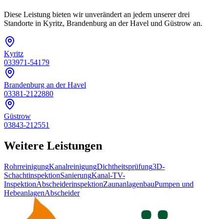
Diese Leistung bieten wir unverändert an jedem unserer drei
Standorte in Kyritz, Brandenburg an der Havel und Güstrow an.
Kyritz
033971-54179
Brandenburg an der Havel
03381-2122880
Güstrow
03843-212551
Weitere Leistungen
Rohrreinigung
Kanalreinigung
Dichtheitsprüfung
3D-
Schachtinspektion
Sanierung
Kanal-TV-
Inspektion
Abscheiderinspektion
Zaunanlagenbau
Pumpen und
Hebeanlagen
Abscheider