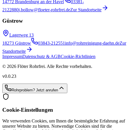
14772 Brandenburg an der Havel
03381-
2122880
j.bollow@floeter-rohrfrei.de
Zur Standortseite
Güstrow
Lagerweg 13
18273 Güstrow
03843-212551
info@rohrreinigung-daehn.de
Zur
Standortseite
Impressum
Datenschutz & AGB
Cookie-Richtlinien
© 2026 Flöter Rohrfrei. Alle Rechte vorbehalten.
v
0.0.23
Rohrproblem?
Jetzt anrufen
Cookie-Einstellungen
Wir verwenden Cookies, um Ihnen die bestmögliche Erfahrung auf
unserer Website zu bieten. Notwendige Cookies sind für die