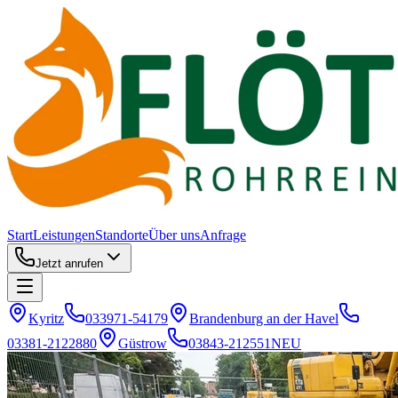
Start
Leistungen
Standorte
Über uns
Anfrage
Jetzt anrufen
Kyritz
033971-54179
Brandenburg an der Havel
03381-2122880
Güstrow
03843-212551
NEU