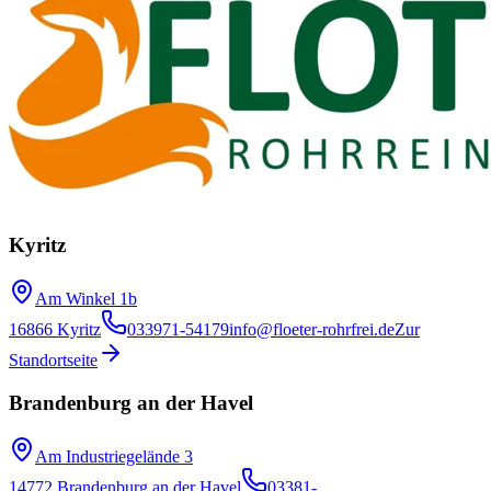
Kyritz
Am Winkel 1b
16866 Kyritz
033971-54179
info@floeter-rohrfrei.de
Zur
Standortseite
Brandenburg an der Havel
Am Industriegelände 3
14772 Brandenburg an der Havel
03381-