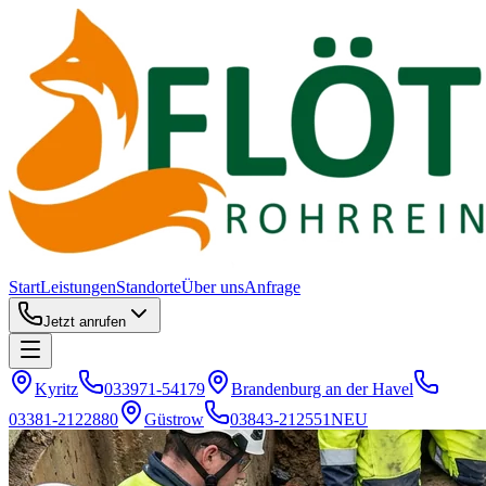
Start
Leistungen
Standorte
Über uns
Anfrage
Jetzt anrufen
Kyritz
033971-54179
Brandenburg an der Havel
03381-2122880
Güstrow
03843-212551
NEU