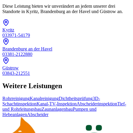
Diese Leistung bieten wir unverändert an jedem unserer drei
Standorte in Kyritz, Brandenburg an der Havel und Güstrow an.
Kyritz
033971-54179
Brandenburg an der Havel
03381-2122880
Güstrow
03843-212551
Weitere Leistungen
Rohrreinigung
Kanalreinigung
Dichtheitsprüfung
3D-
Schachtinspektion
Kanal-TV-Inspektion
Abscheiderinspektion
Tief-
und Rohrleitungsbau
Zaunanlagenbau
Pumpen und
Hebeanlagen
Abscheider