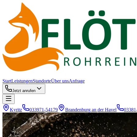
Start
Leistungen
Standorte
Über uns
Anfrage
Jetzt anrufen
Kyritz
033971-54179
Brandenburg an der Havel
03381