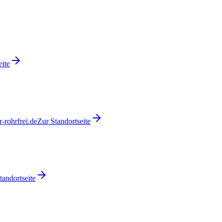
eite
-rohrfrei.de
Zur Standortseite
tandortseite