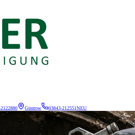
-2122880
Güstrow
03843-212551
NEU