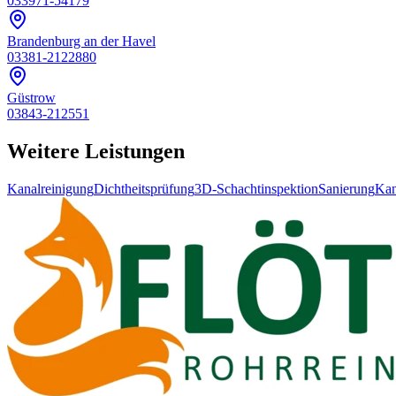
033971-54179
Brandenburg an der Havel
03381-2122880
Güstrow
03843-212551
Weitere Leistungen
Kanalreinigung
Dichtheitsprüfung
3D-Schachtinspektion
Sanierung
Kan