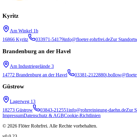
Kyritz
Am Winkel 1b
16866 Kyritz
033971-54179
info@floeter-rohrfrei.de
Zur Standorts
Brandenburg an der Havel
Am Industriegelände 3
14772 Brandenburg an der Havel
03381-2122880
j.bollow@floeter
Güstrow
Lagerweg 13
18273 Güstrow
03843-212551
info@rohrreinigung-daehn.de
Zur S
Impressum
Datenschutz & AGB
Cookie-Richtlinien
© 2026 Flöter Rohrfrei. Alle Rechte vorbehalten.
v
0.0.23