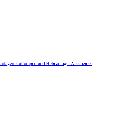
anlagenbau
Pumpen und Hebeanlagen
Abscheider