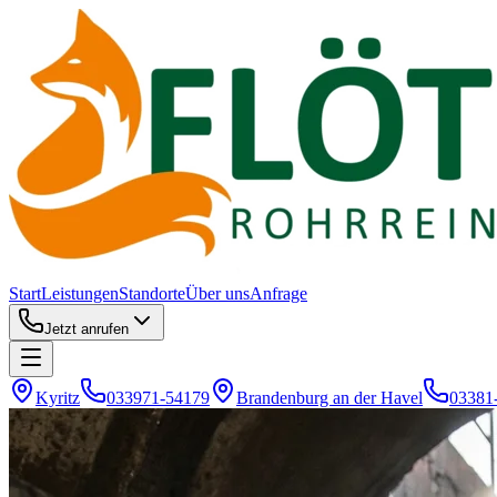
Start
Leistungen
Standorte
Über uns
Anfrage
Jetzt anrufen
Kyritz
033971-54179
Brandenburg an der Havel
03381