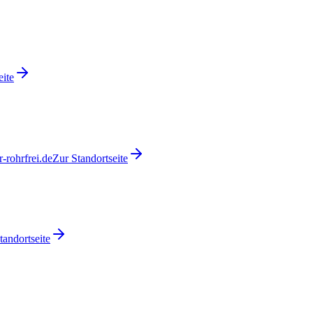
eite
-rohrfrei.de
Zur Standortseite
tandortseite