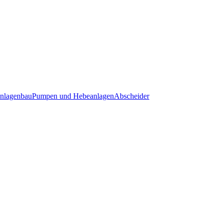
nlagenbau
Pumpen und Hebeanlagen
Abscheider