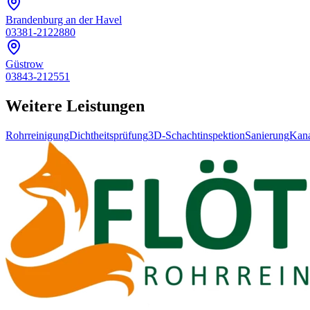
Brandenburg an der Havel
03381-2122880
Güstrow
03843-212551
Weitere Leistungen
Rohrreinigung
Dichtheitsprüfung
3D-Schachtinspektion
Sanierung
Kana