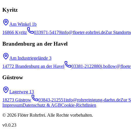
Kyritz
Am Winkel 1b
16866 Kyritz
033971-54179
info@floeter-rohrfrei.de
Zur Standorts
Brandenburg an der Havel
Am Industriegelände 3
14772 Brandenburg an der Havel
03381-2122880
j.bollow@floeter
Güstrow
Lagerweg 13
18273 Güstrow
03843-212551
info@rohrreinigung-daehn.de
Zur S
Impressum
Datenschutz & AGB
Cookie-Richtlinien
© 2026 Flöter Rohrfrei. Alle Rechte vorbehalten.
v
0.0.23