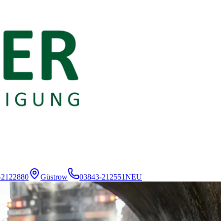
-2122880
Güstrow
03843-212551
NEU