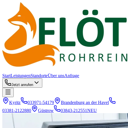
Start
Leistungen
Standorte
Über uns
Anfrage
Jetzt anrufen
Kyritz
033971-54179
Brandenburg an der Havel
03381-2122880
Güstrow
03843-212551
NEU