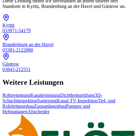
Diese Leistung bieten wir unverändert an jedem unserer drei
Standorte in Kyritz, Brandenburg an der Havel und Güstrow an.
Kyritz
033971-54179
Brandenburg an der Havel
03381-2122880
Güstrow
03843-212551
Weitere Leistungen
Rohrreinigung
Kanalreinigung
Dichtheitsprüfung
3D-
Schachtinspektion
Sanierung
Kanal-TV-Inspektion
Tief- und
Rohrleitungsbau
Zaunanlagenbau
Pumpen und
Hebeanlagen
Abscheider