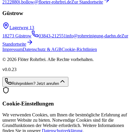
2122880
j.bollow@floeter-rohrfrei.de
Zur Standortseite
Güstrow
Lagerweg 13
18273 Güstrow
03843-212551
info@rohrreinigung-daehn.de
Zur
Standortseite
Impressum
Datenschutz & AGB
Cookie-Richtlinien
© 2026 Flöter Rohrfrei. Alle Rechte vorbehalten.
v
0.0.23
Rohrproblem?
Jetzt anrufen
Cookie-Einstellungen
Wir verwenden Cookies, um Ihnen die bestmögliche Erfahrung auf
unserer Website zu bieten. Notwendige Cookies sind für die
Grundfunktionen der Website erforderlich. Weitere Informationen
finden Sie in unserer
Datenschutzerklärung
.