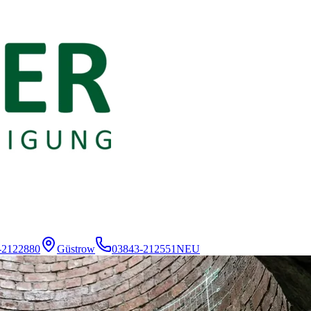
-2122880
Güstrow
03843-212551
NEU