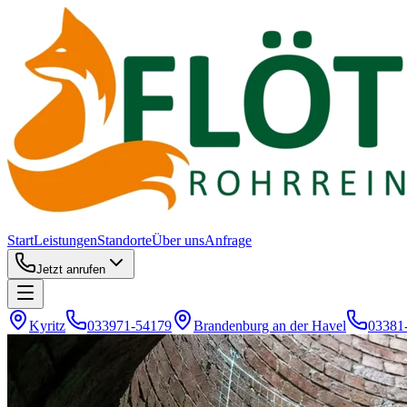
Start
Leistungen
Standorte
Über uns
Anfrage
Jetzt anrufen
Kyritz
033971-54179
Brandenburg an der Havel
03381