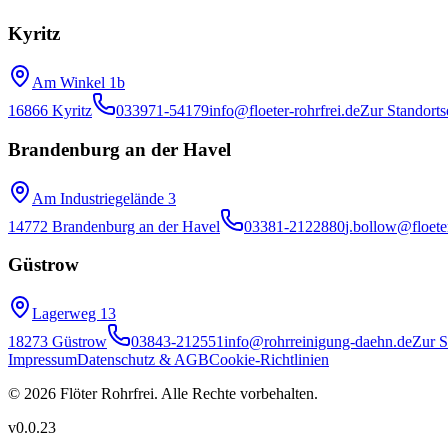
Kyritz
Am Winkel 1b
16866 Kyritz
033971-54179
info@floeter-rohrfrei.de
Zur Standorts
Brandenburg an der Havel
Am Industriegelände 3
14772 Brandenburg an der Havel
03381-2122880
j.bollow@floeter
Güstrow
Lagerweg 13
18273 Güstrow
03843-212551
info@rohrreinigung-daehn.de
Zur S
Impressum
Datenschutz & AGB
Cookie-Richtlinien
© 2026 Flöter Rohrfrei. Alle Rechte vorbehalten.
v
0.0.23