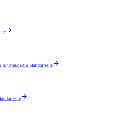
eite
-rohrfrei.de
Zur Standortseite
tandortseite