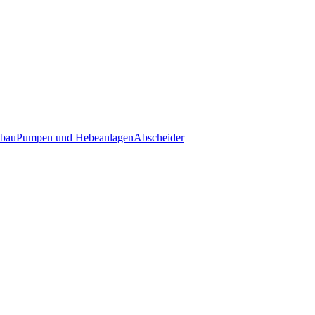
nbau
Pumpen und Hebeanlagen
Abscheider