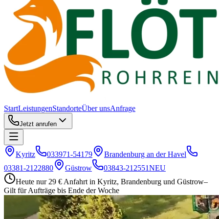
Start
Leistungen
Standorte
Über uns
Anfrage
Jetzt anrufen
Kyritz
033971-54179
Brandenburg an der Havel
03381-2122880
Güstrow
03843-212551
NEU
Heute nur 29 € Anfahrt in Kyritz, Brandenburg und Güstrow
–
Gilt für Aufträge bis Ende der Woche