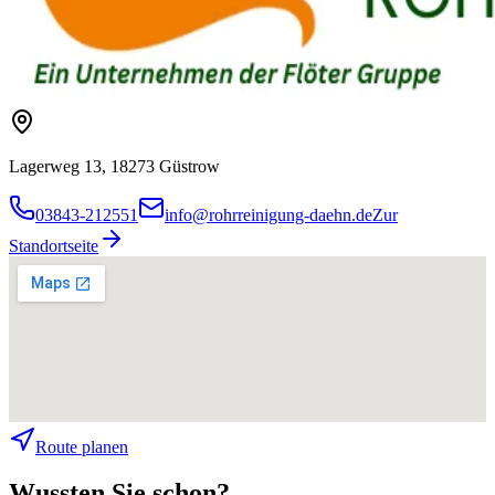
Lagerweg 13, 18273 Güstrow
03843-212551
info@rohrreinigung-daehn.de
Zur
Standortseite
Route planen
Wussten Sie schon?